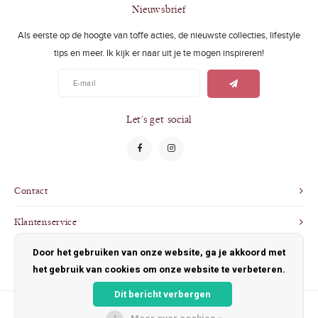
Swimwear
Zonnebrillen
Nieuwsbrief
Als eerste op de hoogte van toffe acties, de nieuwste collecties, lifestyle
Adults
Slabbetjes
tips en meer. Ik kijk er naar uit je te mogen inspireren!
Ondergoed
Home
Sieraden
Let's get social
Contact
Klantenservice
Door het gebruiken van onze website, ga je akkoord met
Mijn account
het gebruik van cookies om onze website te verbeteren.
Dit bericht verbergen