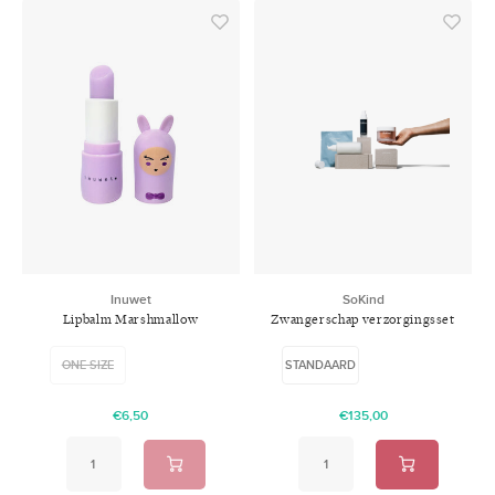
Inuwet
SoKind
Lipbalm Marshmallow
Zwangerschap verzorgingsset
ONE SIZE
STANDAARD
€6,50
€135,00