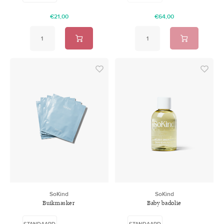
€21,00
€64,00
SoKind
SoKind
Buikmasker
Baby badolie
STANDAARD
STANDAARD