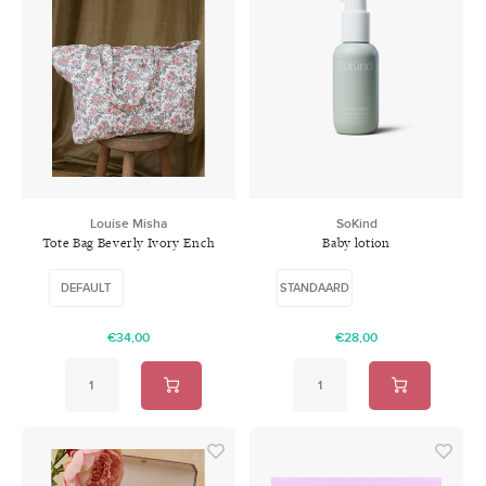
Louise Misha
SoKind
Tote Bag Beverly Ivory Ench
Baby lotion
Fields
DEFAULT
STANDAARD
€34,00
€28,00