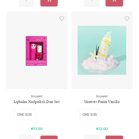
Inuwet
Inuwet
Lipbalm Nailpolish Duo Set
Shower Foam Vanilla
Fushia
ONE SIZE
ONE SIZE
€13,50
€12,00