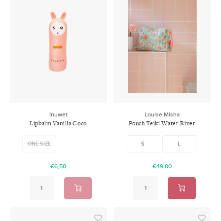
Inuwet
Louise Misha
Lipbalm Vanilla Coco
Pouch Teiki Water River
Flowers
ONE SIZE
S
L
€6,50
€49,00