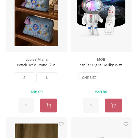
Louise Misha
MOB
Pouch Teiki Stone Blue
Stellar Light - Milky Way
Projector
S
L
ONE SIZE
€46,00
€49,99