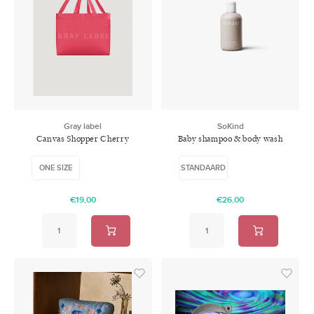
Gray label
SoKind
Canvas Shopper Cherry
Baby shampoo & body wash
ONE SIZE
STANDAARD
€19,00
€26,00