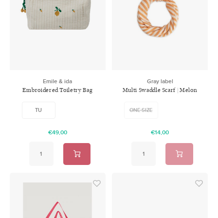
Emile & ida
Gray label
Embroidered Toiletry Bag
Multi Swaddle Scarf | Melon
Cream
Cream
TU
ONE SIZE
€49,00
€14,00