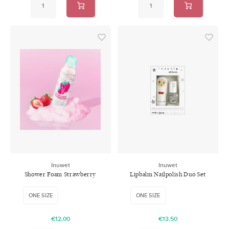
Inuwet
Inuwet
Shower Foam Strawberry
Lipbalm Nailpolish Duo Set
Cotton Candy
ONE SIZE
ONE SIZE
€12,00
€13,50