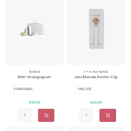
SoKind
1 + in the family
Baby verzorgingsset
Aina Blossom Pacifier Clip
STANDAARD
ONE SIZE
€72,00
€20,00