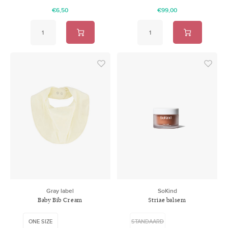
€6,50
€99,00
Gray label
SoKind
Baby Bib Cream
Striae balsem
ONE SIZE
STANDAARD