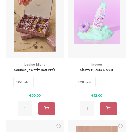
Louise Misha
Inuwet
Soumaa Jewerly Box Pink
Shower Foam Donut
Pomelo Checks
ONE SIZE
ONE SIZE
€60,00
€12,00