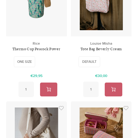
Swimwear
Zonnebrillen
Adults
Slabbetjes
Ondergoed
Home
Rice
Louise Misha
Thermo Cup Peacock Power
Tote Bag Beverly Cream
Sieraden
Print
Flower Fields
ONE SIZE
DEFAULT
€29,95
€30,00