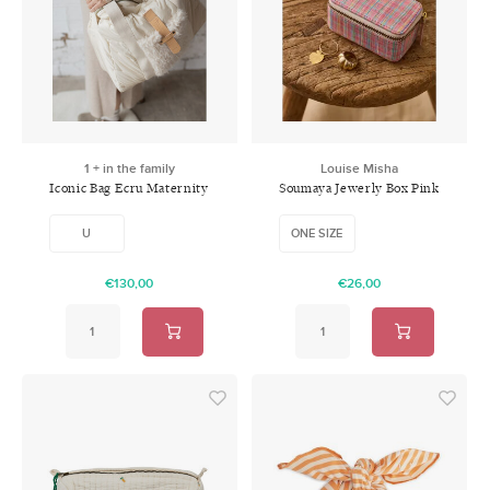
1 + in the family
Louise Misha
Iconic Bag Ecru Maternity
Soumaya Jewerly Box Pink
Bag
Pomelo Checks
U
ONE SIZE
€130,00
€26,00