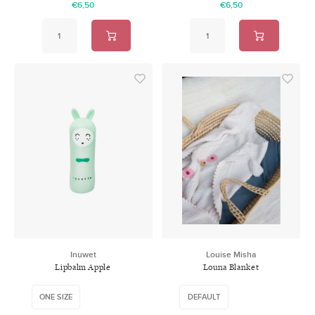
€6,50
€6,50
Inuwet
Louise Misha
Lipbalm Apple
Louna Blanket
ONE SIZE
DEFAULT