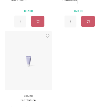
€37,00
€23,00
SoKind
Luier balsem