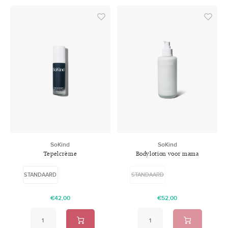
SoKind
SoKind
Tepelcrème
Bodylotion voor mama
STANDAARD
STANDAARD
€42,00
€52,00