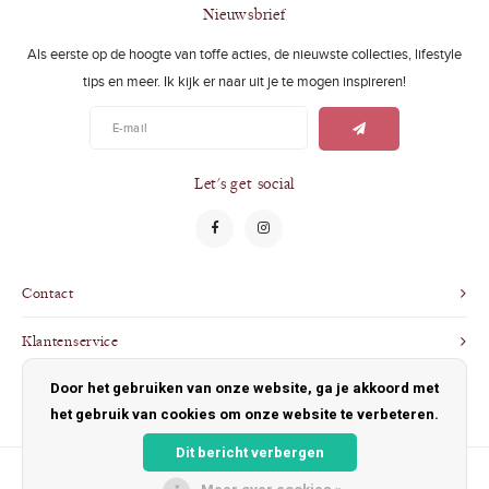
Swimwear
Zonnebrillen
Nieuwsbrief
Als eerste op de hoogte van toffe acties, de nieuwste collecties, lifestyle
Adults
Slabbetjes
tips en meer. Ik kijk er naar uit je te mogen inspireren!
Ondergoed
Home
Sieraden
Let's get social
Contact
Klantenservice
Door het gebruiken van onze website, ga je akkoord met
Mijn account
het gebruik van cookies om onze website te verbeteren.
Dit bericht verbergen