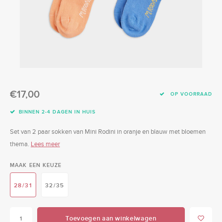
Swimwear
Zonnebrillen
Adults
Slabbetjes
Ondergoed
Home
Sieraden
€17,00
OP VOORRAAD
BINNEN 2-4 DAGEN IN HUIS
Set van 2 paar sokken van Mini Rodini in oranje en blauw met bloemen
thema.
Lees meer
MAAK EEN KEUZE
28/31
32/35
Toevoegen aan winkelwagen