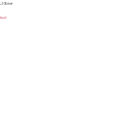
LS Rose
duct