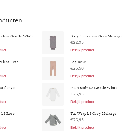
roducten
veless Gentle White
Body Sleeveless Grey Melange
€22,95
duct
Bekijk product
veless Rose
Leg Rose
€25,50
duct
Bekijk product
 Melange
Plain Body LS Gentle White
€26,95
duct
Bekijk product
y LS Rose
Tut Wrap LS Grey Melange
€26,95
duct
Bekijk product