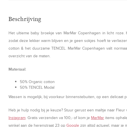
Beschrijving
Het ultieme baby broekje van MarMar Copenhagen in licht roze. H
zodat deze lekker warm blijven en je geen sokjes hoeft te verlieze
cotton & het duurzame TENCEL. MarMar Copenhagen valt normaal
overzicht van de maten.
Materiaal:
50% Organic cotton
50% TENCEL Modal
Wassen is mogelijk, bij voorkeur binnenstebuiten, op een delicaat
Heb je hulp nodig bij je keuze? Stuur gerust een mailtje naar Fleur 
Instagram
. Gratis verzenden va 100,- of kom je
MarMar
items ophale
winkel aan de herenstraat 23 op
Google
zijn altijd actueel, maar je