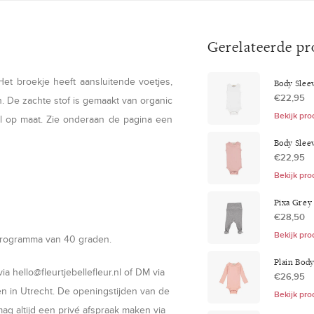
Gerelateerde p
et broekje heeft aansluitende voetjes,
Body Slee
€22,95
n. De zachte stof is gemaakt van organic
Bekijk pro
 op maat. Zie
onderaan de pagina een
Body Slee
€22,95
Bekijk pro
Pixa Grey
€28,50
Bekijk pro
 programma van 40 graden.
Plain Bod
via
hello@fleurtjebellefleur.nl
of DM via
€26,95
n in Utrecht. De openingstijden van de
Bekijk pro
 mag altijd een privé afspraak maken via