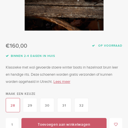
Swimwear
Zonnebrillen
Adults
Slabbetjes
Ondergoed
Home
€160,00
Sieraden
OP VOORRAAD
BINNEN 2-4 DAGEN IN HUIS
Klassieke met wol gevoerde stoere winter boots in hazelnoot bruin leer
en handige rits. Deze schoenen worden gratis verzonden of kunnen
worden opgehaald in Utrecht.
Lees meer
MAAK EEN KEUZE
28
29
30
31
32
Toevoegen aan winkelwagen