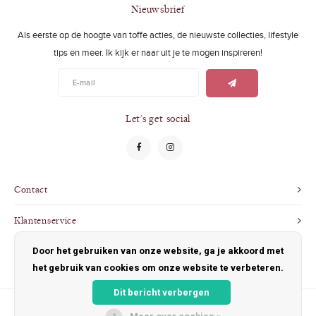
Swimwear
Zonnebrillen
Nieuwsbrief
Als eerste op de hoogte van toffe acties, de nieuwste collecties, lifestyle
Adults
Slabbetjes
tips en meer. Ik kijk er naar uit je te mogen inspireren!
Ondergoed
Home
Sieraden
Let's get social
Contact
Klantenservice
Door het gebruiken van onze website, ga je akkoord met
Mijn account
het gebruik van cookies om onze website te verbeteren.
Dit bericht verbergen