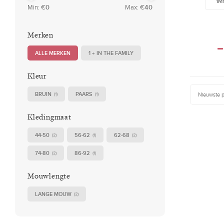
1M
Min: €
0
Max: €
40
Merken
ALLE MERKEN
1 + IN THE FAMILY
Kleur
BRUIN
PAARS
Nieuwste 
(1)
(1)
Kledingmaat
44-50
56-62
62-68
(2)
(1)
(2)
74-80
86-92
(2)
(1)
Mouwlengte
LANGE MOUW
(2)