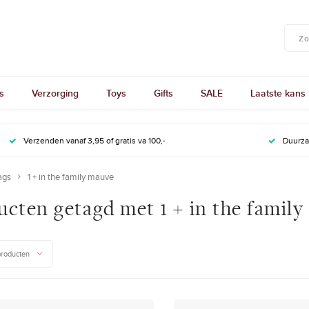
s
Verzorging
Toys
Gifts
SALE
Laatste kans
Verzenden vanaf 3,95 of gratis va 100,-
Duurz
ags
1 + in the family mauve
ucten getagd met 1 + in the famil
producten