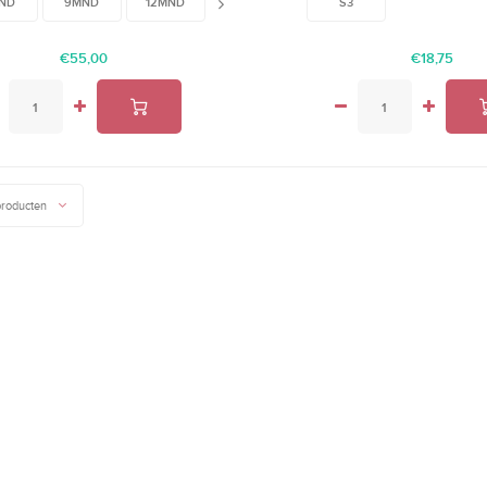
ND
9MND
12MND
18MND
24MND
S3
€55,00
€18,75
producten