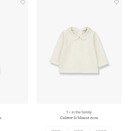
1 + in the family
u
Colette ls blouse ecru