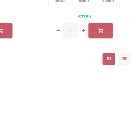
3MND
6MND
24MND
€37,50