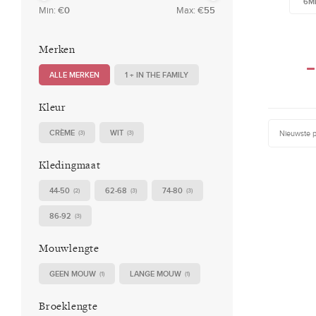
6M
Min: €
0
Max: €
55
Merken
ALLE MERKEN
1 + IN THE FAMILY
Kleur
CRÈME
WIT
Nieuwste 
(3)
(3)
Kledingmaat
44-50
62-68
74-80
(2)
(3)
(3)
86-92
(3)
Mouwlengte
GEEN MOUW
LANGE MOUW
(1)
(1)
Broeklengte