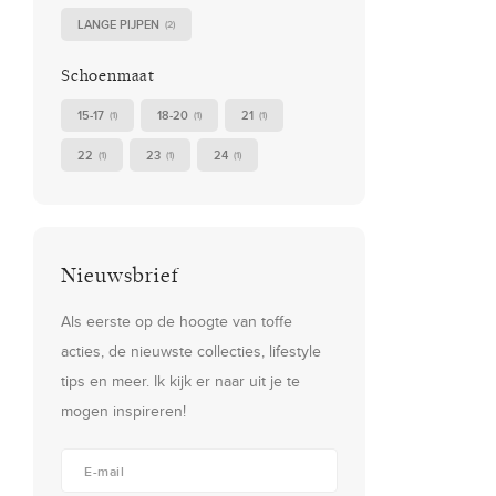
LANGE PIJPEN
(2)
Schoenmaat
15-17
18-20
21
(1)
(1)
(1)
22
23
24
(1)
(1)
(1)
Nieuwsbrief
Als eerste op de hoogte van toffe
acties, de nieuwste collecties, lifestyle
tips en meer. Ik kijk er naar uit je te
mogen inspireren!