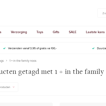
s
Verzorging
Toys
Gifts
SALE
Laatste kans
Verzenden vanaf 3,95 of gratis va 100,-
Duurz
ags
1 + in the family noos
cten getagd met 1 + in the family
producten