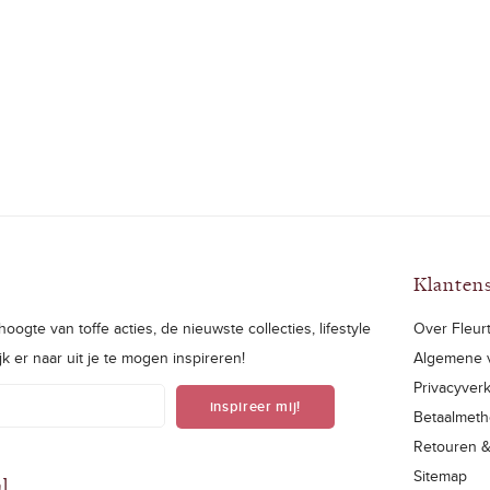
Klanten
oogte van toffe acties, de nieuwste collecties, lifestyle
Over Fleurt
ijk er naar uit je te mogen inspireren!
Algemene 
Privacyverk
inspireer mij!
Betaalmet
Retouren 
Sitemap
al