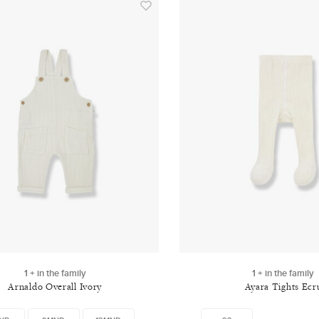
1 + in the family
1 + in the family
Arnaldo Overall Ivory
Ayara Tights Ecr