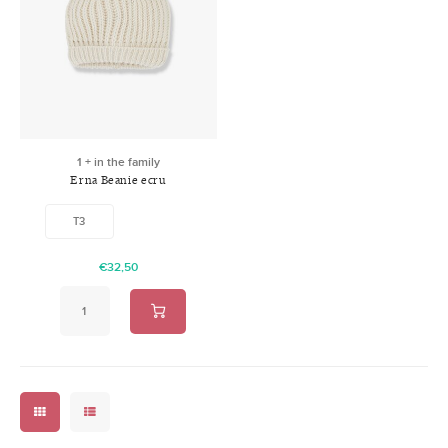
Swimwear
Zonnebrillen
Adults
Slabbetjes
Ondergoed
Home
Sieraden
1 + in the family
Erna Beanie ecru
T3
€32,50