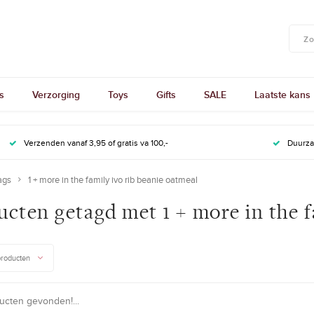
s
Verzorging
Toys
Gifts
SALE
Laatste kans
Verzenden vanaf 3,95 of gratis va 100,-
Duurz
ags
1 + more in the family ivo rib beanie oatmeal
cten getagd met 1 + more in the f
producten
cten gevonden!...