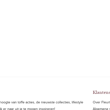
Klanten
oogte van toffe acties, de nieuwste collecties, lifestyle
Over Fleurt
ijk er naar uit je te mogen inspireren!
Algemene 