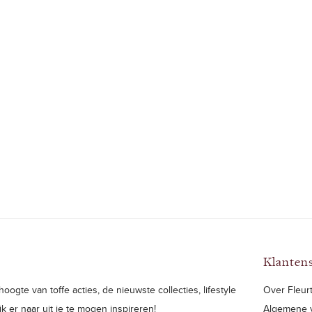
Klanten
oogte van toffe acties, de nieuwste collecties, lifestyle
Over Fleurt
ijk er naar uit je te mogen inspireren!
Algemene 