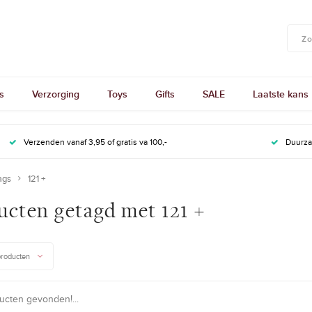
s
Verzorging
Toys
Gifts
SALE
Laatste kans
Verzenden vanaf 3,95 of gratis va 100,-
Duurz
ags
121 +
ucten getagd met 121 +
producten
cten gevonden!...