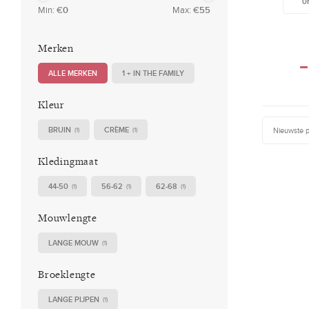
0
Min: €
0
Max: €
55
Merken
ALLE MERKEN
1 + IN THE FAMILY
Kleur
BRUIN
CRÈME
Nieuwste 
(1)
(1)
Kledingmaat
44-50
56-62
62-68
(1)
(1)
(1)
Mouwlengte
LANGE MOUW
(1)
Broeklengte
LANGE PIJPEN
(1)