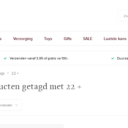
s
Verzorging
Toys
Gifts
SALE
Laatste kans
Verzenden vanaf 3,95 of gratis va 100,-
Duurz
ags
22 +
ucten getagd met 22 +
producten