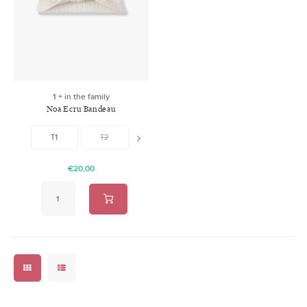
Swimwear
Zonnebrillen
Adults
Slabbetjes
Ondergoed
Home
1 + in the family
Noa Ecru Bandeau
Sieraden
T1
T2
T3
€20,00