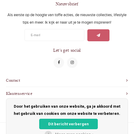
Swimwear
Zonnebrillen
Nieuwsbrief
Als eerste op de hoogte van toffe acties, de nieuwste collecties, lifestyle
Adults
Slabbetjes
tips en meer. Ik kijk er naar uit je te mogen inspireren!
Ondergoed
Home
Sieraden
Let's get social
Contact
Klantenservice
Door het gebruiken van onze website, ga je akkoord met
Mijn account
het gebruik van cookies om onze website te verbeteren.
Dit bericht verbergen