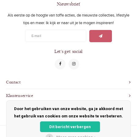
Swimwear
Zonnebrillen
Nieuwsbrief
Als eerste op de hoogte van toffe acties, de nieuwste collecties, lifestyle
Adults
Slabbetjes
tips en meer. Ik kijk er naar uit je te mogen inspireren!
Ondergoed
Home
Sieraden
Let's get social
Contact
Klantenservice
Door het gebruiken van onze website, ga je akkoord met
Mijn account
het gebruik van cookies om onze website te verbeteren.
Dit bericht verbergen