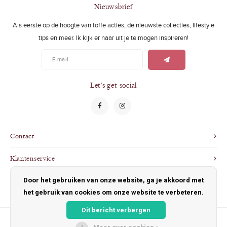
Swimwear
Zonnebrillen
Nieuwsbrief
Als eerste op de hoogte van toffe acties, de nieuwste collecties, lifestyle
Adults
Slabbetjes
tips en meer. Ik kijk er naar uit je te mogen inspireren!
Ondergoed
Home
Sieraden
Let's get social
Contact
Klantenservice
Door het gebruiken van onze website, ga je akkoord met
Mijn account
het gebruik van cookies om onze website te verbeteren.
Dit bericht verbergen