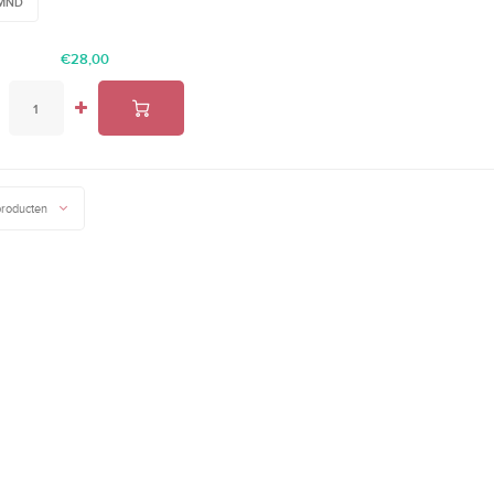
2MND
€28,00
producten