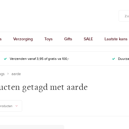
s
Verzorging
Toys
Gifts
SALE
Laatste kans
Verzenden vanaf 3,95 of gratis va 100,-
Duurz
ags
aarde
ucten getagd met aarde
producten