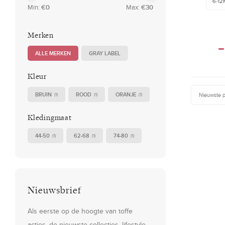
6-1
Min: €
0
Max: €
30
Merken
ALLE MERKEN
GRAY LABEL
Kleur
BRUIN
ROOD
ORANJE
Nieuwste 
(1)
(1)
(1)
Kledingmaat
44-50
62-68
74-80
(1)
(1)
(1)
Nieuwsbrief
Als eerste op de hoogte van toffe
acties, de nieuwste collecties, lifestyle