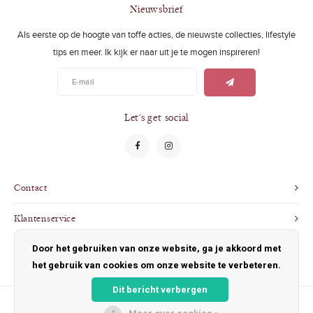
Swimwear
Zonnebrillen
Nieuwsbrief
Als eerste op de hoogte van toffe acties, de nieuwste collecties, lifestyle
Adults
Slabbetjes
tips en meer. Ik kijk er naar uit je te mogen inspireren!
Ondergoed
Home
Sieraden
Let's get social
Contact
Klantenservice
Door het gebruiken van onze website, ga je akkoord met
Mijn account
het gebruik van cookies om onze website te verbeteren.
Dit bericht verbergen