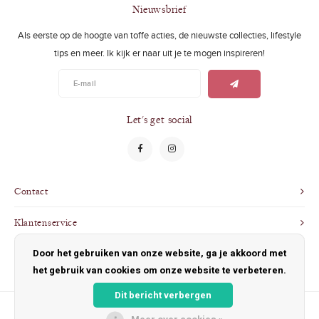
Swimwear
Zonnebrillen
Nieuwsbrief
Als eerste op de hoogte van toffe acties, de nieuwste collecties, lifestyle
Adults
Slabbetjes
tips en meer. Ik kijk er naar uit je te mogen inspireren!
Ondergoed
Home
Sieraden
Let's get social
Contact
Klantenservice
Door het gebruiken van onze website, ga je akkoord met
Mijn account
het gebruik van cookies om onze website te verbeteren.
Dit bericht verbergen