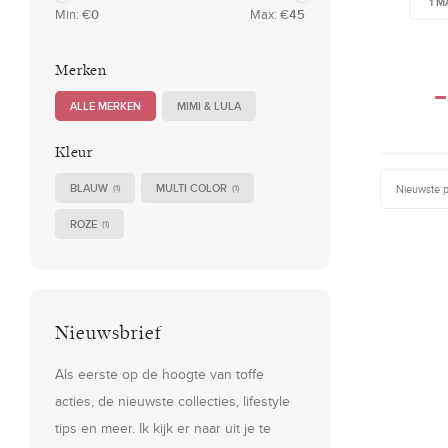
1 M
Min: €
0
Max: €
45
Merken
ALLE MERKEN
MIMI & LULA
Kleur
BLAUW
MULTI COLOR
Nieuwste 
(1)
(1)
ROZE
(1)
Nieuwsbrief
Als eerste op de hoogte van toffe
acties, de nieuwste collecties, lifestyle
tips en meer. Ik kijk er naar uit je te