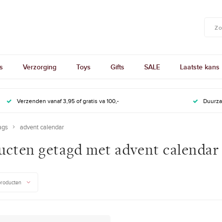
s
Verzorging
Toys
Gifts
SALE
Laatste kans
Verzenden vanaf 3,95 of gratis va 100,-
Duurz
ags
advent calendar
ucten getagd met advent calendar
producten