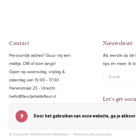
Contact
Nieuwsbrief
Persoonlijk advies? Stuur mij een
Als eerste op de h
mailtje, DM of kom langs!
tips en meer. Ik k
Open op woensdag, vrijdag &
zaterdag van 10:00 - 17:00
Herenstraat 23 - Utrecht
hello@fleurtjebellefleur.nl
Let's get soci
Door het gebruiken van onze website, ga je akkoo
© Copyright 2026 Fleurtje BelleFleur - Theme by
Shopmonkey