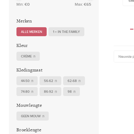
6M
Min: €
0
Max: €
65
Merken
ALLE MERKEN
1 + IN THE FAMILY
Kleur
CRÈME
Nieuwste 
(1)
Kledingmaat
44-50
56-62
62-68
(1)
(1)
(1)
74-80
86-92
98
(1)
(1)
(1)
Mouwlengte
GEEN MOUW
(1)
Broeklengte