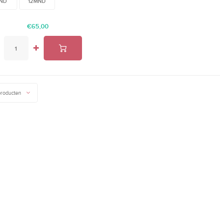
ND
12MND
€65,00
producten