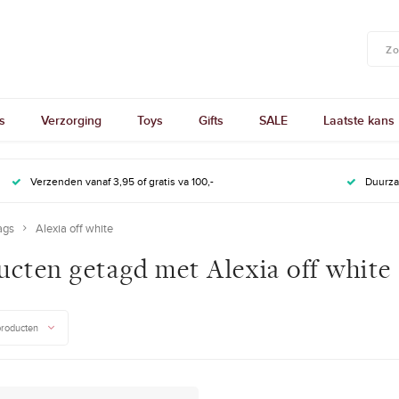
s
Verzorging
Toys
Gifts
SALE
Laatste kans
Verzenden vanaf 3,95 of gratis va 100,-
Duurz
ags
Alexia off white
ucten getagd met Alexia off white
producten