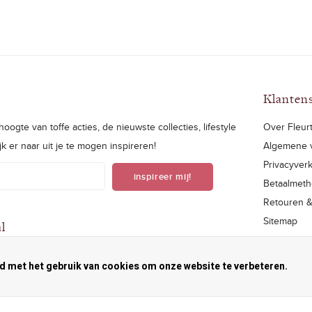
Klanten
oogte van toffe acties, de nieuwste collecties, lifestyle
Over Fleurt
ijk er naar uit je te mogen inspireren!
Algemene 
Privacyverk
inspireer mij!
Betaalmet
Retouren 
Sitemap
al
RSS-feed
rd met het gebruik van cookies om onze website te verbeteren.