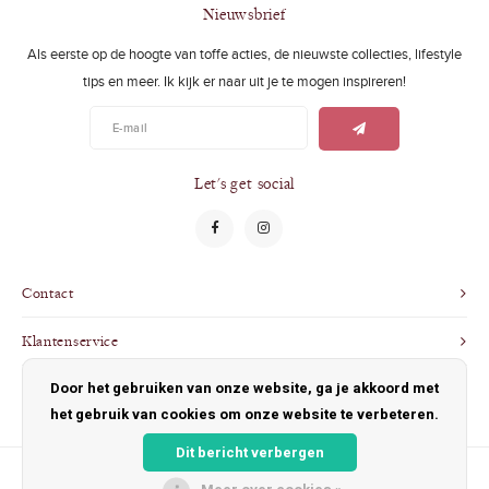
Swimwear
Zonnebrillen
Nieuwsbrief
Als eerste op de hoogte van toffe acties, de nieuwste collecties, lifestyle
Adults
Slabbetjes
tips en meer. Ik kijk er naar uit je te mogen inspireren!
Ondergoed
Home
Sieraden
Let's get social
Contact
Klantenservice
Door het gebruiken van onze website, ga je akkoord met
Mijn account
het gebruik van cookies om onze website te verbeteren.
Dit bericht verbergen