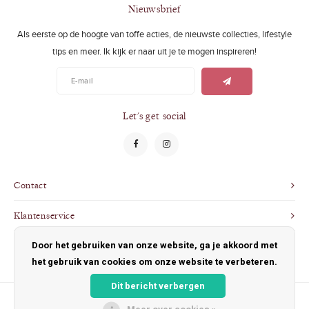
Swimwear
Zonnebrillen
Nieuwsbrief
Als eerste op de hoogte van toffe acties, de nieuwste collecties, lifestyle
Adults
Slabbetjes
tips en meer. Ik kijk er naar uit je te mogen inspireren!
Ondergoed
Home
Sieraden
Let's get social
Contact
Klantenservice
Door het gebruiken van onze website, ga je akkoord met
Mijn account
het gebruik van cookies om onze website te verbeteren.
Dit bericht verbergen