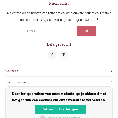
Swimwear
Zonnebrillen
Nieuwsbrief
Als eerste op de hoogte van toffe acties, de nieuwste collecties, lifestyle
Adults
Slabbetjes
tips en meer. Ik kijk er naar uit je te mogen inspireren!
Ondergoed
Home
Sieraden
Let's get social
Contact
Klantenservice
Door het gebruiken van onze website, ga je akkoord met
Mijn account
het gebruik van cookies om onze website te verbeteren.
Dit bericht verbergen