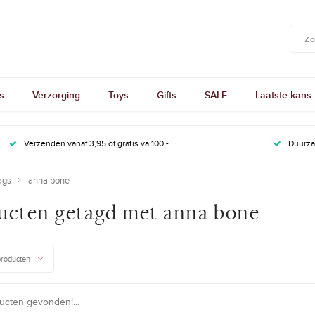
s
Verzorging
Toys
Gifts
SALE
Laatste kans
Verzenden vanaf 3,95 of gratis va 100,-
Duurz
ags
anna bone
ucten getagd met anna bone
producten
cten gevonden!...