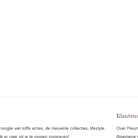
Klanten
oogte van toffe acties, de nieuwste collecties, lifestyle
Over Fleurt
ijk er naar uit je te mogen inspireren!
Algemene 