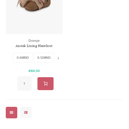
Swimwear
Zonnebrillen
Adults
Slabbetjes
Ondergoed
Home
Donsje
Anouk Lining Hazelnut
Sieraden
Nubuck
0-6MND
6-12MND
18-24MND
€84,00