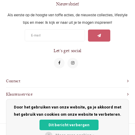
Swimwear
Zonnebrillen
Nieuwsbrief
Als eerste op de hoogte van toffe acties, de nieuwste collecties, lifestyle
Adults
Slabbetjes
tips en meer. Ik kijk er naar uit je te mogen inspireren!
Ondergoed
Home
Sieraden
Let's get social
Contact
Klantenservice
Door het gebruiken van onze website, ga je akkoord met
Mijn account
het gebruik van cookies om onze website te verbeteren.
Dit bericht verbergen