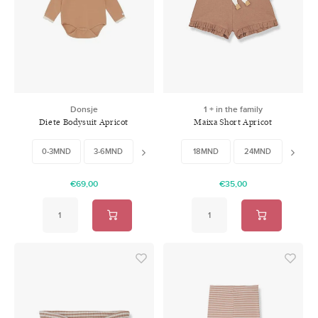
Donsje
1 + in the family
Diete Bodysuit Apricot
Maixa Short Apricot
0-3MND
3-6MND
6-9MND
18MND
12-18MND
24MND
18-24MND
36M
€69,00
€35,00