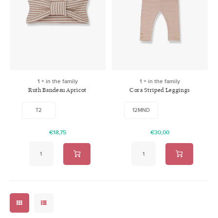
1 + in the family
1 + in the family
Ruth Bandeau Apricot
Cora Striped Leggings
Apricot
T2
12MND
€18,75
€30,00