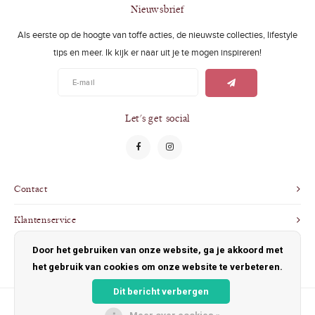
Swimwear
Zonnebrillen
Nieuwsbrief
Als eerste op de hoogte van toffe acties, de nieuwste collecties, lifestyle
Adults
Slabbetjes
tips en meer. Ik kijk er naar uit je te mogen inspireren!
Ondergoed
Home
Sieraden
Let's get social
Contact
Klantenservice
Door het gebruiken van onze website, ga je akkoord met
Mijn account
het gebruik van cookies om onze website te verbeteren.
Dit bericht verbergen