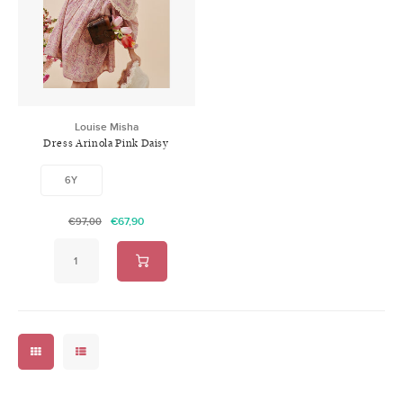
Swimwear
Zonnebrillen
Adults
Slabbetjes
Ondergoed
Home
Louise Misha
Dress Arinola Pink Daisy
Sieraden
Garden
6Y
€67,90
€97,00