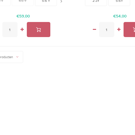
4 Y
4-5 Y
5-6 Y
6-7 Y
7-8 Y
2-3Y
5-6Y
€59,00
€54,00
producten