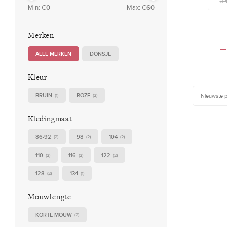
3-
Min: €
0
Max: €
60
Merken
ALLE MERKEN
DONSJE
Kleur
BRUIN
ROZE
Nieuwste 
(1)
(2)
Kledingmaat
86-92
98
104
(2)
(2)
(2)
110
116
122
(2)
(2)
(2)
128
134
(2)
(1)
Mouwlengte
KORTE MOUW
(2)