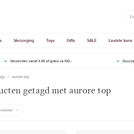
s
Verzorging
Toys
Gifts
SALE
Laatste kans
Verzenden vanaf 3,95 of gratis va 100,-
Duurz
ags
aurore top
ucten getagd met aurore top
producten