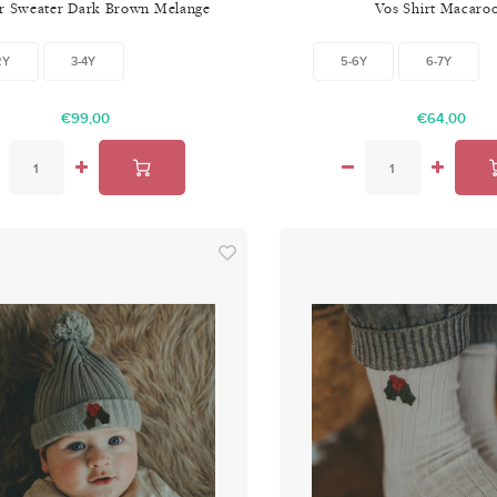
r Sweater Dark Brown Melange
Vos Shirt Macaro
2Y
3-4Y
5-6Y
6-7Y
€99,00
€64,00