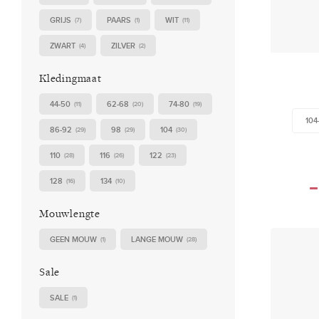
GRIJS
PAARS
WIT
(7)
(1)
(11)
ZWART
ZILVER
(4)
(2)
Kledingmaat
44-50
62-68
74-80
(11)
(20)
(19)
104
86-92
98
104
(29)
(29)
(30)
110
116
122
(28)
(26)
(23)
128
134
(16)
(10)
Mouwlengte
GEEN MOUW
LANGE MOUW
(1)
(28)
Sale
SALE
(1)