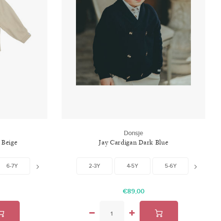
Donsje
 Beige
Jay Cardigan Dark Blue
6-7Y
7-8Y
2-3Y
4-5Y
5-6Y
6-7Y
€89,00