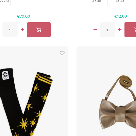
DAARD
27-30
35-38
€79,00
€12,00