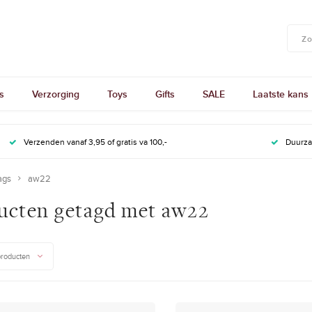
s
Verzorging
Toys
Gifts
SALE
Laatste kans
Verzenden vanaf 3,95 of gratis va 100,-
Duurz
ags
aw22
ucten getagd met aw22
producten