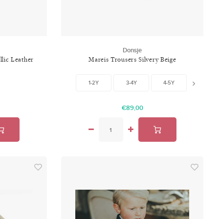
Donsje
lic Leather
Mareis Trousers Silvery Beige
1-2Y
3-4Y
4-5Y
5-6Y
€89,00