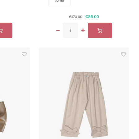
92-98
€85,00
€170,00