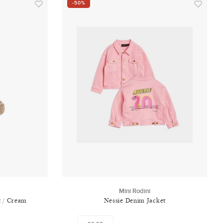
-50%
Mini Rodini
t / Cream
Nessie Denim Jacket