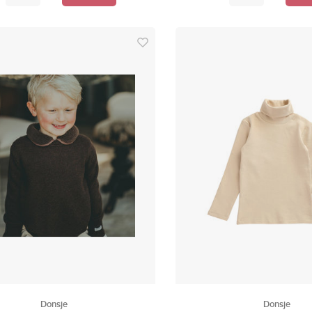
Donsje
Donsje