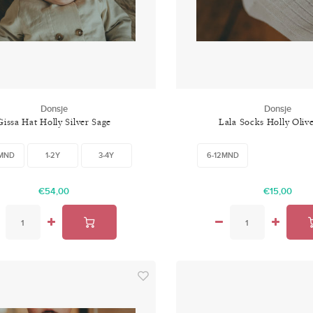
Donsje
Donsje
Gissa Hat Holly Silver Sage
Lala Socks Holly Oliv
2MND
1-2Y
3-4Y
6-12MND
€54,00
€15,00