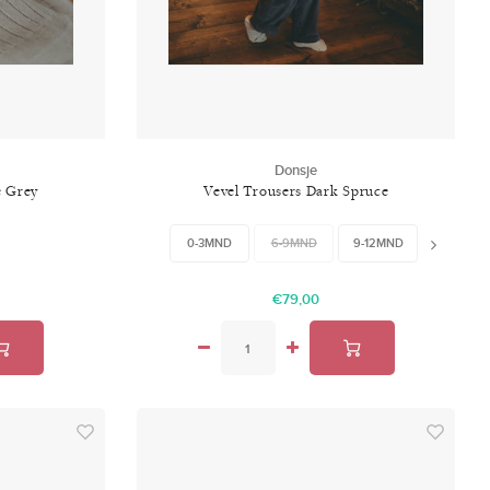
Donsje
e Grey
Vevel Trousers Dark Spruce
0-3MND
6-9MND
9-12MND
12-18MND
€79,00