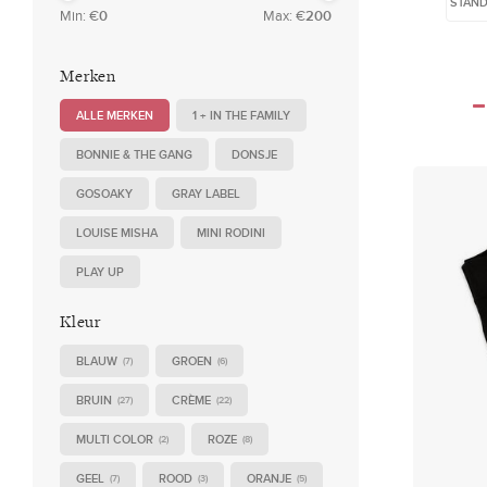
STAN
Min: €
0
Max: €
200
Merken
ALLE MERKEN
1 + IN THE FAMILY
BONNIE & THE GANG
DONSJE
GOSOAKY
GRAY LABEL
LOUISE MISHA
MINI RODINI
PLAY UP
Kleur
BLAUW
GROEN
(7)
(6)
BRUIN
CRÈME
(27)
(22)
MULTI COLOR
ROZE
(2)
(8)
GEEL
ROOD
ORANJE
(7)
(3)
(5)