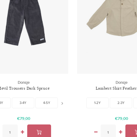
Donsje
Donsje
evil Trousers Dark Spruce
Lambert Shirt Feather
3Y
3-4Y
4-5Y
6-7Y
1-2Y
2-3Y
€79,00
€79,00