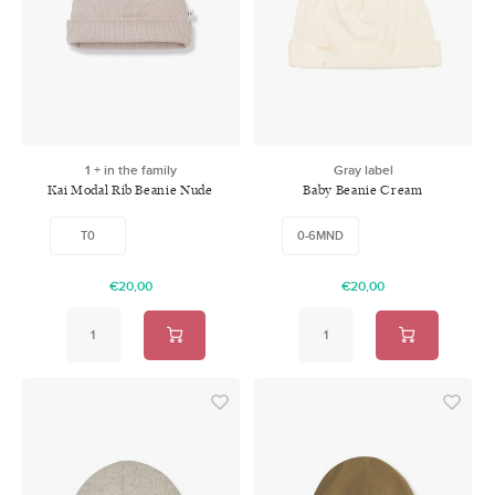
1 + in the family
Gray label
Kai Modal Rib Beanie Nude
Baby Beanie Cream
T0
0-6MND
€20,00
€20,00