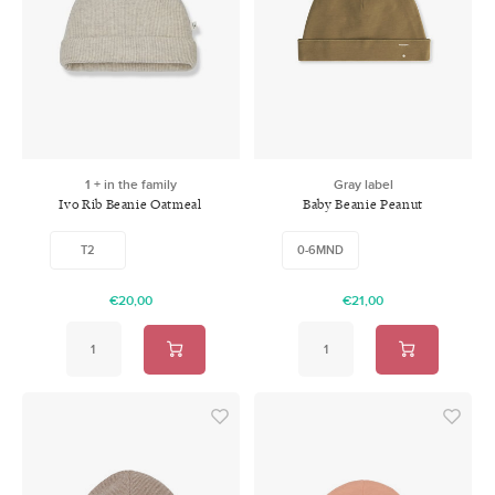
1 + in the family
Gray label
Ivo Rib Beanie Oatmeal
Baby Beanie Peanut
T2
0-6MND
€20,00
€21,00