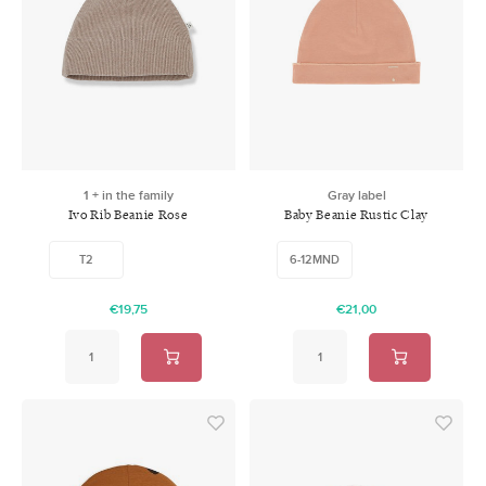
1 + in the family
Gray label
Ivo Rib Beanie Rose
Baby Beanie Rustic Clay
T2
6-12MND
€19,75
€21,00