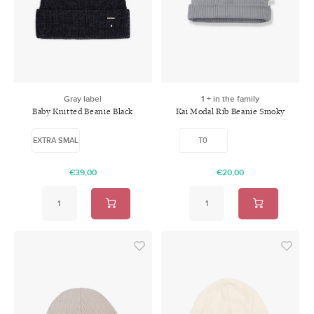
Swimwear
Zonnebrillen
Adults
Slabbetjes
Ondergoed
Home
Gray label
1 + in the family
Baby Knitted Beanie Black
Kai Modal Rib Beanie Smoky
Sieraden
Melange
EXTRA SMAL
T0
€39,00
€20,00