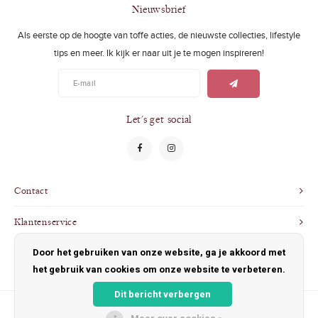
Swimwear
Zonnebrillen
Nieuwsbrief
Als eerste op de hoogte van toffe acties, de nieuwste collecties, lifestyle
Adults
Slabbetjes
tips en meer. Ik kijk er naar uit je te mogen inspireren!
Ondergoed
Home
Sieraden
Let's get social
Contact
Klantenservice
Door het gebruiken van onze website, ga je akkoord met
Mijn account
het gebruik van cookies om onze website te verbeteren.
Dit bericht verbergen