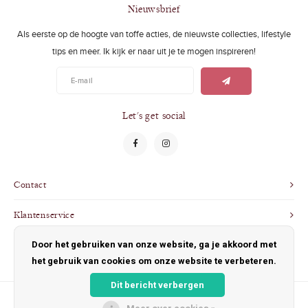
Swimwear
Zonnebrillen
Nieuwsbrief
Als eerste op de hoogte van toffe acties, de nieuwste collecties, lifestyle
Adults
Slabbetjes
tips en meer. Ik kijk er naar uit je te mogen inspireren!
Ondergoed
Home
Sieraden
Let's get social
Contact
Klantenservice
Door het gebruiken van onze website, ga je akkoord met
Mijn account
het gebruik van cookies om onze website te verbeteren.
Dit bericht verbergen