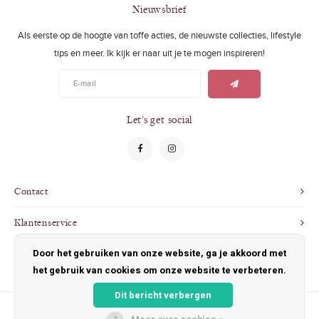
Swimwear
Zonnebrillen
Nieuwsbrief
Als eerste op de hoogte van toffe acties, de nieuwste collecties, lifestyle
Adults
Slabbetjes
tips en meer. Ik kijk er naar uit je te mogen inspireren!
Ondergoed
Home
Sieraden
Let's get social
Contact
Klantenservice
Door het gebruiken van onze website, ga je akkoord met
Mijn account
het gebruik van cookies om onze website te verbeteren.
Dit bericht verbergen