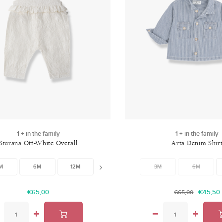
1 + in the family
1 + in the family
Siurana Off-White Overall
Arta Denim Shir
M
6M
12M
18M
24M
3M
6M
€65,00
€45,50
€65,00