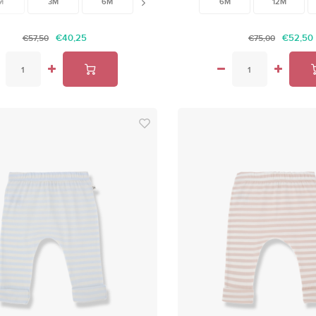
M
3M
6M
9M
12M
6M
18M
12M
€40,25
€52,50
€57,50
€75,00