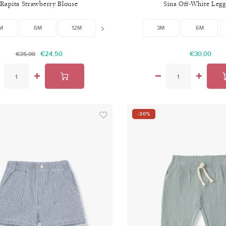
Rapita Strawberry Blouse
Sina Off-White Legg
M
6M
12M
18M
3M
6M
€24,50
€30,00
€35,00
-30%