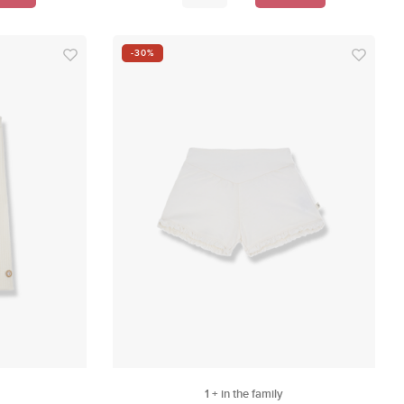
-30%
1 + in the family