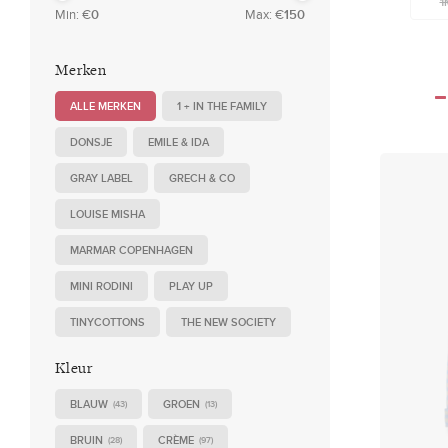
1
Min: €
0
Max: €
150
Merken
ALLE MERKEN
1 + IN THE FAMILY
DONSJE
EMILE & IDA
GRAY LABEL
GRECH & CO
LOUISE MISHA
MARMAR COPENHAGEN
MINI RODINI
PLAY UP
TINYCOTTONS
THE NEW SOCIETY
Kleur
BLAUW
GROEN
(43)
(13)
BRUIN
CRÈME
(28)
(97)