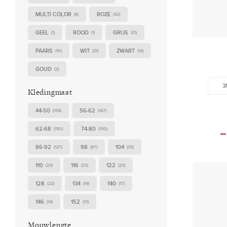
MULTI COLOR
ROZE
(6)
(42)
GEEL
ROOD
GRIJS
(1)
(1)
(21)
PAARS
WIT
ZWART
(10)
(21)
(14)
GOUD
(2)
3
Kledingmaat
44-50
56-62
(134)
(147)
62-68
74-80
(150)
(130)
86-92
98
104
(127)
(67)
(35)
110
116
122
(23)
(23)
(23)
128
134
140
(22)
(19)
(17)
146
152
(14)
(13)
Mouwlengte