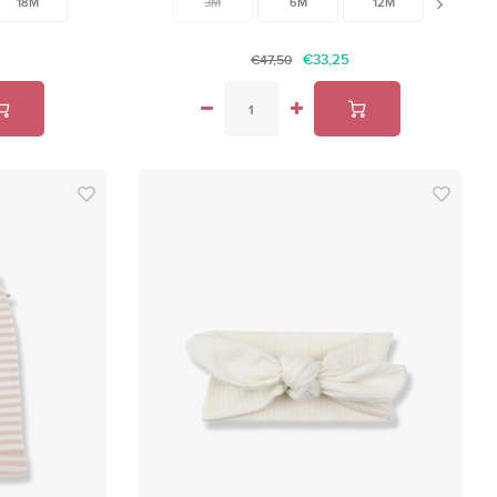
24M
18M
3M
6M
12M
18M
€33,25
€47,50