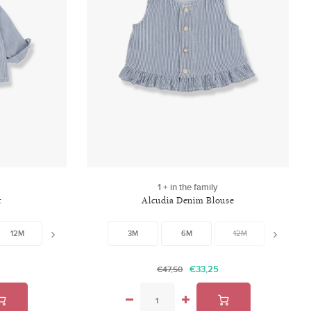
1 + in the family
t
Alcudia Denim Blouse
12M
18M
24M
3M
6M
12M
18M
€33,25
€47,50