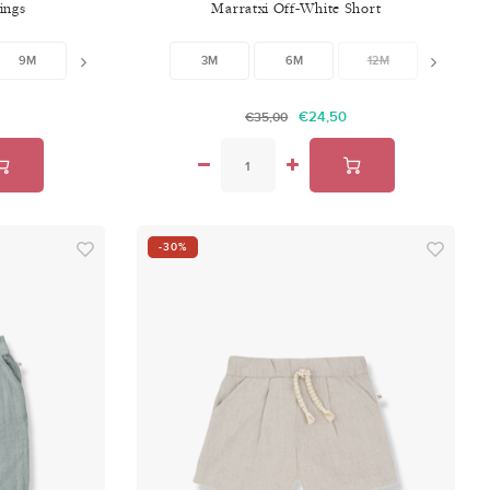
ings
Marratxi Off-White Short
9M
12M
18M
3M
24M
6M
12M
18M
€24,50
€35,00
-30%