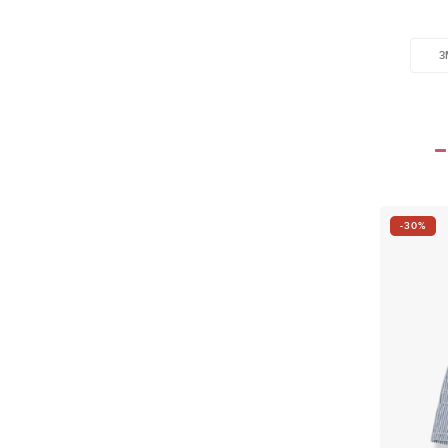
3
-30%