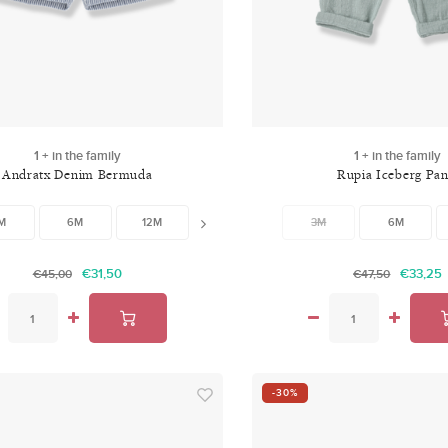
1 + in the family
1 + in the family
Andratx Denim Bermuda
Rupia Iceberg Pan
M
6M
12M
18M
24M
3M
6M
€31,50
€33,25
€45,00
€47,50
-30%