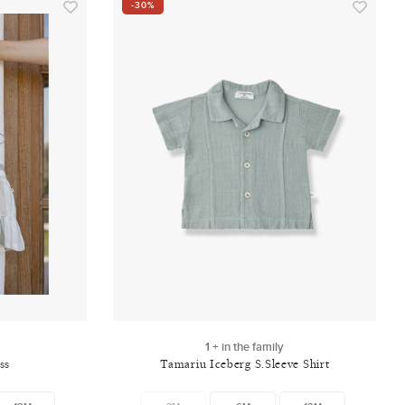
-30%
1 + in the family
ss
Tamariu Iceberg S.Sleeve Shirt