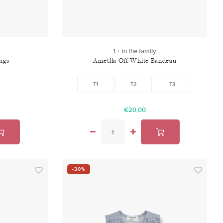
1 + in the family
ngs
Ametlla Off-White Bandeau
T1
T2
T3
€20,00
-30%