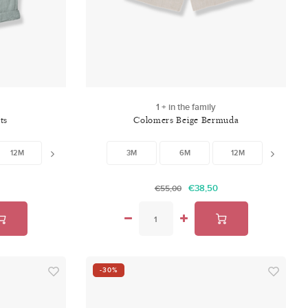
1 + in the family
ts
Colomers Beige Bermuda
12M
18M
24M
3M
6M
12M
18M
€38,50
€55,00
-30%