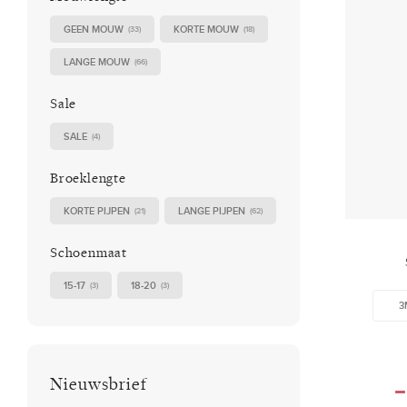
GEEN MOUW
KORTE MOUW
(33)
(18)
LANGE MOUW
(66)
Sale
SALE
(4)
Broeklengte
KORTE PIJPEN
LANGE PIJPEN
(21)
(62)
Schoenmaat
15-17
18-20
(3)
(3)
3
Nieuwsbrief