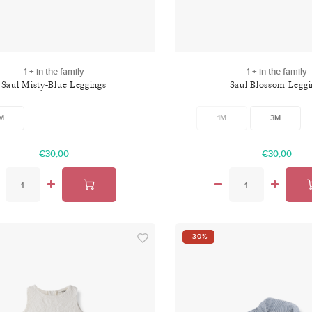
1 + in the family
1 + in the family
Saul Misty-Blue Leggings
Saul Blossom Leggi
M
1M
3M
€30,00
€30,00
-30%