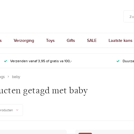
s
Verzorging
Toys
Gifts
SALE
Laatste kans
Verzenden vanaf 3,95 of gratis va 100,-
Duurz
ags
baby
ucten getagd met baby
producten