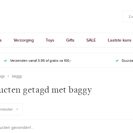
s
Verzorging
Toys
Gifts
SALE
Laatste kans
Verzenden vanaf 3,95 of gratis va 100,-
Duurz
ags
baggy
ucten getagd met baggy
producten
cten gevonden!...