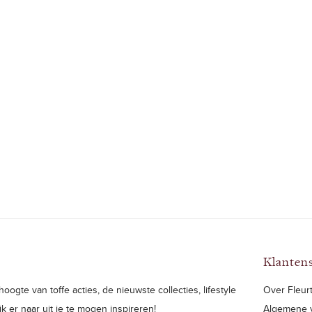
Klanten
oogte van toffe acties, de nieuwste collecties, lifestyle
Over Fleurt
ijk er naar uit je te mogen inspireren!
Algemene 