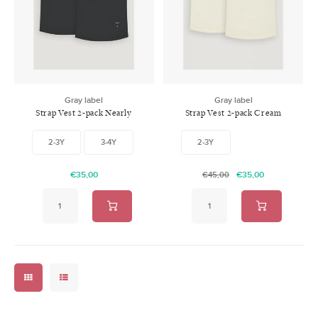
Swimwear
Zonnebrillen
Adults
Slabbetjes
Ondergoed
Home
Gray label
Gray label
Strap Vest 2-pack Nearly
Strap Vest 2-pack Cream
Sieraden
Black
2-3Y
3-4Y
2-3Y
€35,00
€35,00
€45,00