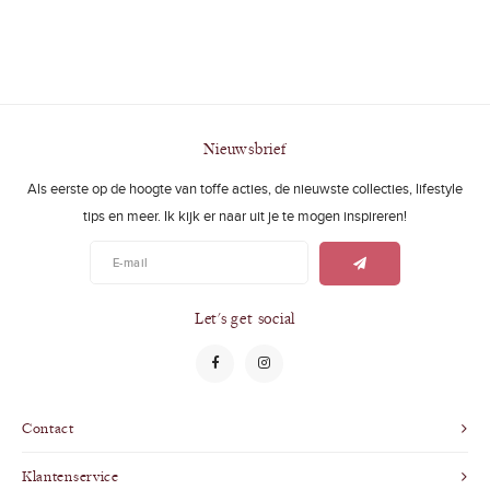
Swimwear
Zonnebrillen
Adults
Slabbetjes
Ondergoed
Home
Nieuwsbrief
Sieraden
Als eerste op de hoogte van toffe acties, de nieuwste collecties, lifestyle
tips en meer. Ik kijk er naar uit je te mogen inspireren!
Let's get social
Contact
Klantenservice